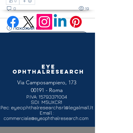
0
0
19
Похожий пост
Присоединиться
Alessandra Gallozzi
26 марта 2025 г.
·
добавил(а)
обложку группы.
Eye
Ophthalresearch
Via Camposampiero, 173
00191 - Roma
P.IVA:
15793371004
SDI: M5UXCR1
Pec:
eyeophthalresearchsrl@legalmail.it
Email :
0
commerciale@eyeophthalresearch.com
0
18