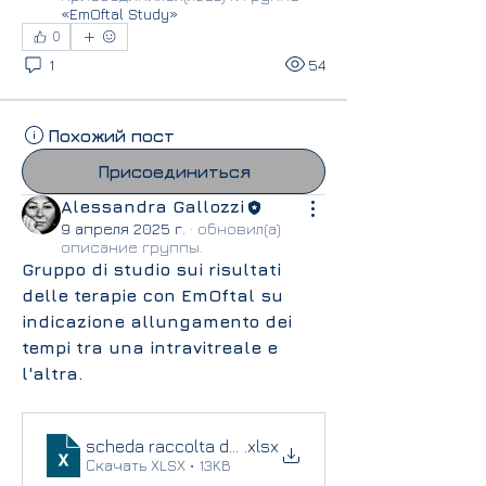
«EmOftal Study»
0
1
54
Похожий пост
Присоединиться
Alessandra Gallozzi
9 апреля 2025 г.
·
обновил(а)
описание группы.
Gruppo di studio sui risultati 
delle terapie con EmOftal su 
indicazione allungamento dei 
tempi tra una intravitreale e 
l'altra.
scheda raccolta dati emoftal itv copia 2
.xlsx
Скачать XLSX • 13KB