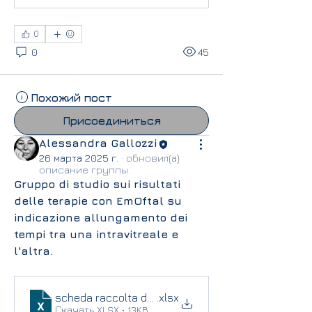
0
0
45
Похожий пост
Присоединиться
Alessandra Gallozzi
26 марта 2025 г.
·
обновил(а)
описание группы.
Gruppo di studio sui risultati 
delle terapie con EmOftal su 
indicazione allungamento dei 
tempi tra una intravitreale e 
l'altra.
scheda raccolta dati emoftal itv copia 2
.xlsx
Скачать XLSX • 13KB